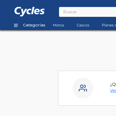
Buscar
TÉRMINOS MÁS BUSCADOS
Motos
Cascos
Planes 
1
.
rouser
2
.
110
3
.
150
4
.
125
5
.
fz
¿Q
Ve