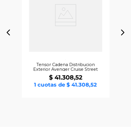
Tensor Cadena Distribucion
Exterior Avenger Cruise Street
220 Rouser 180 220 RS NS200
$
41
.
308
,
52
Bajaj
1
cuotas de
$
41
.
308
,
52