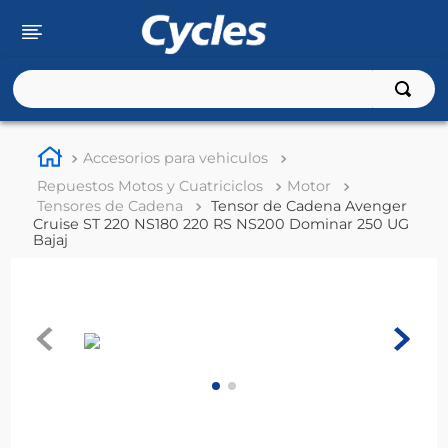
Buscar
TÉRMINOS MÁS BUSCADOS
Accesorios para vehiculos
1
.
rouser
Repuestos Motos y Cuatriciclos
Motor
2
.
110
Tensores de Cadena
Tensor de Cadena Avenger
Cruise ST 220 NS180 220 RS NS200 Dominar 250 UG
3
.
150
Bajaj
4
.
125
5
.
fz