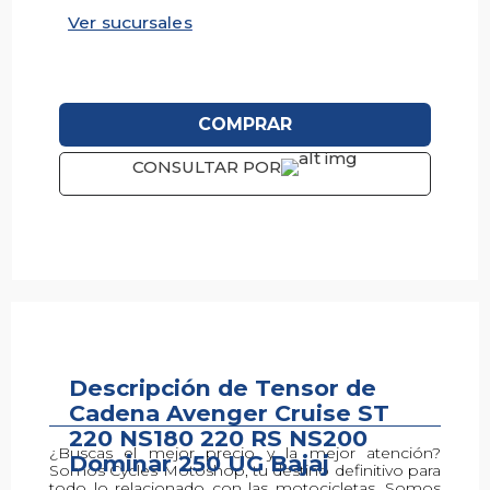
Ver sucursales
COMPRAR
CONSULTAR POR
Descripción de Tensor de
Descripción
Cadena Avenger Cruise ST
220 NS180 220 RS NS200
¿Buscas el mejor precio y la mejor atención?
Dominar 250 UG Bajaj
Somos Cycles Motoshop, tu destino definitivo para
todo lo relacionado con las motocicletas. Somos