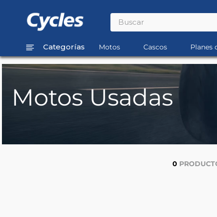
Buscar
TÉRMINOS MÁS BUSCADOS
Motos
Cascos
Planes 
1
.
rouser
2
.
110
Motos Usadas
3
.
150
4
.
125
5
.
fz
0
PRODUCT