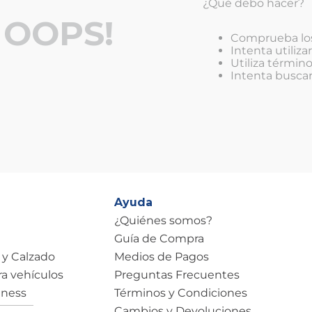
¿Qué debo hacer?
OOPS!
Comprueba los
Intenta utiliza
Utiliza términ
Intenta busca
Ayuda
¿Quiénes somos?
Guía de Compra
 y Calzado
Medios de Pagos
ra vehículos
Preguntas Frecuentes
tness
Términos y Condiciones
Cambios y Devoluciones