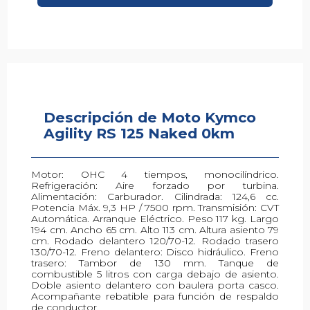
Descripción de Moto Kymco
Descripción de Moto Kymco
Agility RS 125 Naked 0km
Agility RS 125 Naked
Motor: OHC 4 tiempos, monocilíndrico.
Refrigeración: Aire forzado por turbina.
Alimentación: Carburador. Cilindrada: 124,6 cc.
Potencia Máx. 9,3 HP / 7500 rpm. Transmisión: CVT
Automática. Arranque Eléctrico. Peso 117 kg. Largo
194 cm. Ancho 65 cm. Alto 113 cm. Altura asiento 79
cm. Rodado delantero 120/70-12. Rodado trasero
130/70-12. Freno delantero: Disco hidráulico. Freno
trasero: Tambor de 130 mm. Tanque de
combustible 5 litros con carga debajo de asiento.
Doble asiento delantero con baulera porta casco.
Acompañante rebatible para función de respaldo
de conductor.