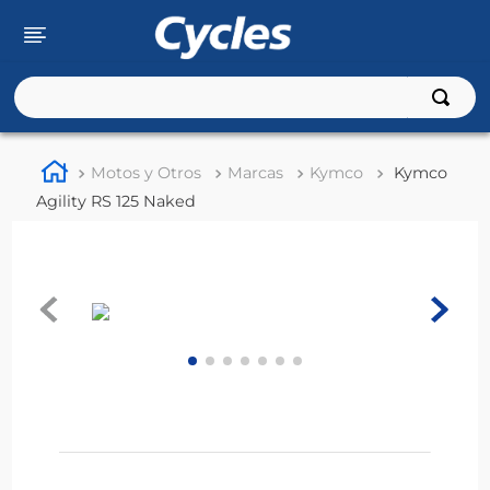
Buscar
TÉRMINOS MÁS BUSCADOS
Motos y Otros
Marcas
Kymco
Kymco
1
.
rouser
Agility RS 125 Naked
2
.
110
3
.
150
4
.
125
5
.
fz