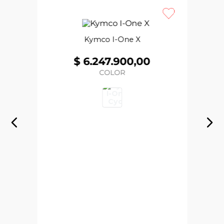
Kymco I-One X
$
6
.
247
.
900
,
00
COLOR