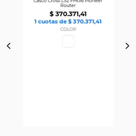
Casco Cross LS2 FF436 Pioneer
Router
$
370
.
371
,
41
1
cuotas de
$
370
.
371
,
41
COLOR