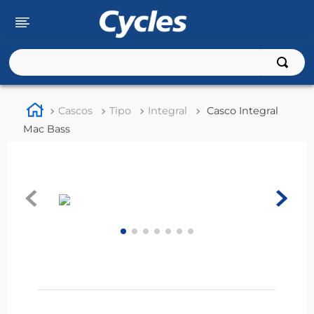
Buscar
TÉRMINOS MÁS BUSCADOS
Cascos
Tipo
Integral
Casco Integral
1
.
rouser
Mac Bass
2
.
110
3
.
150
4
.
125
5
.
fz