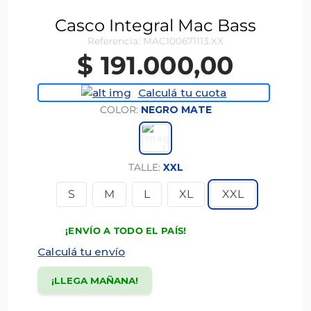
Casco Integral Mac Bass
Referencia
:
MAC100671113.XX
$
191
.
000
,
00
Calculá tu cuota
COLOR
:
NEGRO MATE
TALLE
:
XXL
S
M
L
XL
XXL
¡ENVÍO A TODO EL PAÍS!
Calculá tu envío
¡LLEGA MAÑANA!