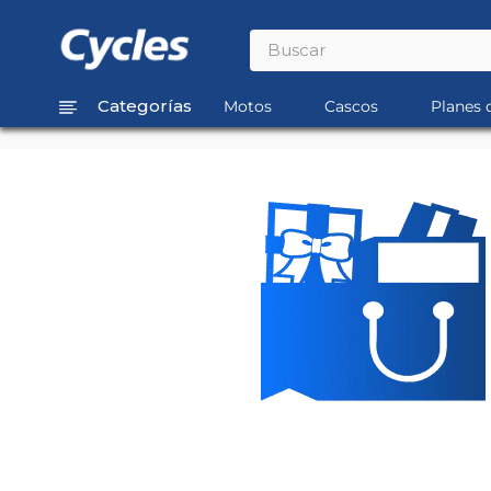
Buscar
TÉRMINOS MÁS BUSCADOS
Motos
Cascos
Planes 
1
.
rouser
2
.
110
3
.
150
4
.
125
5
.
fz