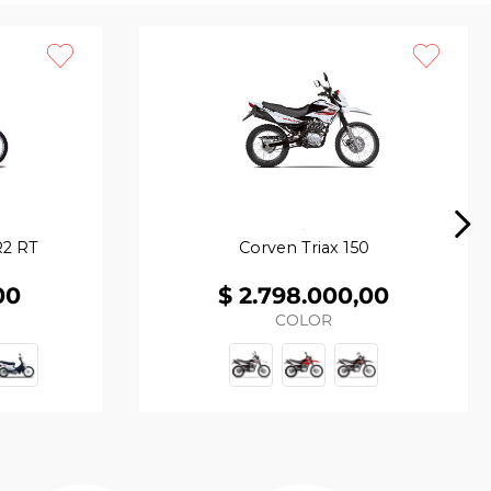
R2 RT
Corven Triax 150
00
$
2
.
798
.
000
,
00
COLOR