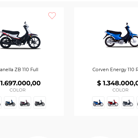
anella ZB 110 Full
Corven Energy 110 
1
.
697
.
000
,
00
$
1
.
348
.
000
,
COLOR
COLOR