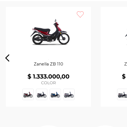
Zanella ZB 110
Z
$
1
.
333
.
000
,
00
$
COLOR