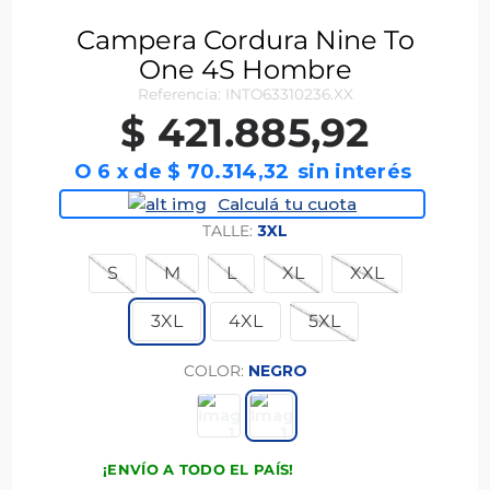
Campera Cordura Nine To
One 4S Hombre
Referencia
:
INTO63310236.XX
$
421
.
885
,
92
O
6
x
de
$ 70.314,32
Calculá tu cuota
TALLE
:
3XL
S
M
L
XL
XXL
3XL
4XL
5XL
COLOR
:
NEGRO
¡ENVÍO A TODO EL PAÍS!