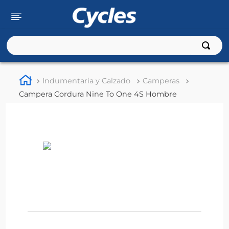
Buscar
TÉRMINOS MÁS BUSCADOS
Indumentaria y Calzado
Camperas
1
.
rouser
Campera Cordura Nine To One 4S Hombre
2
.
110
3
.
150
4
.
125
5
.
fz