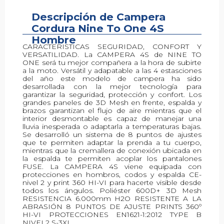
Descripción de Campera
Descripción
Cordura Nine To One 4S
Hombre
CARACTERISTICAS SEGURIDAD, CONFORT Y
VERSATILIDAD. La CAMPERA 4S de NINE TO
ONE será tu mejor compañera a la hora de subirte
a la moto. Versátil y adapatable a las 4 estasciones
del año este modelo de campera ha sido
desarrollada con la mejor tecnología para
garantizar la seguridad, protección y confort. Los
grandes paneles de 3D Mesh en frente, espalda y
brazos garantizan el flujo de aire mientras que el
interior desmontable es capaz de manejar una
lluvia inesperada o adaptarla a temperaturas bajas.
Se desarrolló un sistema de 8 puntos de ajustes
que te permiten adaptar la prenda a tu cuerpo,
mientras que la cremallera de conexión ubicada en
la espalda te permiten acoplar los pantalones
FUSE. La CAMPERA 4S viene equipada con
protecciones en hombros, codos y espalda CE-
nivel 2 y print 360 HI-VI para hacerte visible desde
todos los ángulos. Poliéster 600D+ 3D Mesh
RESISTENCIA 6.000mm H2O RESISTENTE A LA
ABRASIÓN 8 PUNTOS DE AJUSTE PRINTS 360º
HI-VI PROTECCIONES EN1621-1:2012 TYPE B
NIVEL2 S-3XL