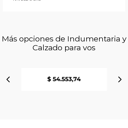
Más opciones de Indumentaria y
Calzado para vos
Campera Friza con Capucha
Benelli Logo Zip Hood
$
54
.
553
,
74
1
cuotas de
$
54
.
553
,
74