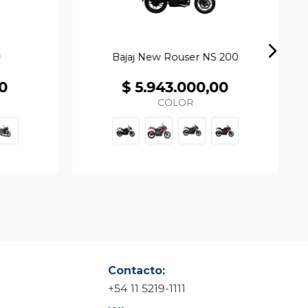
0
Bajaj New Rouser NS 200
0
$
5
.
943
.
000
,
00
COLOR
Contacto:
+54 11 5219-1111