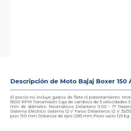
Descripción de Moto Bajaj Boxer 150
Descripción de Moto Bajaj Boxer 150
El precio no incluye gastos de flete ni patentamiento. Mo
5500 RPM Transmisión Caja de cambios de 5 velocidades S
mm de diámetro Neumáticos Delantero 3.00 – 17 Trasero 1
Sistema Eléctrico Sistema 12 V Faros Delanteros 12 V 
piso 190 mm Distancia de ejes 1285 mm Peso vacío 125 kg