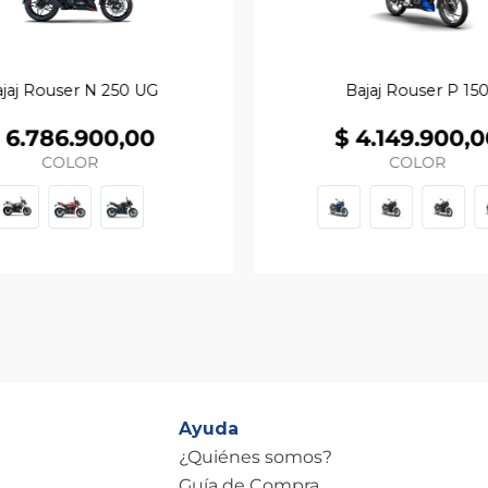
jaj Rouser N 250 UG
Bajaj Rouser P 15
6
.
786
.
900
,
00
$
4
.
149
.
900
,
0
COLOR
COLOR
Ayuda
¿Quiénes somos?
Guía de Compra