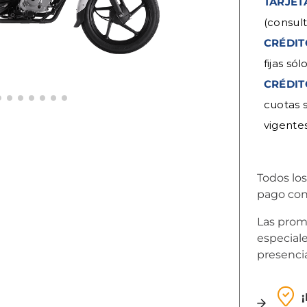
TARJET
(consul
CRÉDIT
fijas só
CRÉDIT
cuotas s
vigente
Todos los
pago con
Las prom
especial
presencia