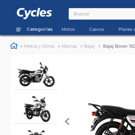
Buscar
TÉRMINOS MÁS BUSCADOS
Motos
Cascos
Planes 
1
.
rouser
Motos y Otros
Marcas
Bajaj
Bajaj Boxer 15
2
.
110
3
.
150
4
.
125
5
.
fz