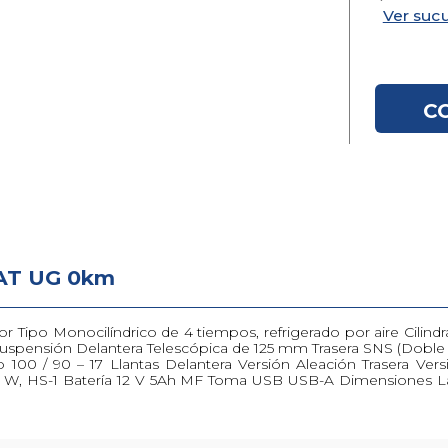
Ver sucu
C
 AT UG
 AT UG 0km
tor Tipo Monocilíndrico de 4 tiempos, refrigerado por aire Cili
uspensión Delantera Telescópica de 125 mm Trasera SNS (Doble
00 / 90 – 17 Llantas Delantera Versión Aleación Trasera Ver
35/35 W, HS-1 Batería 12 V 5Ah MF Toma USB USB-A Dimension