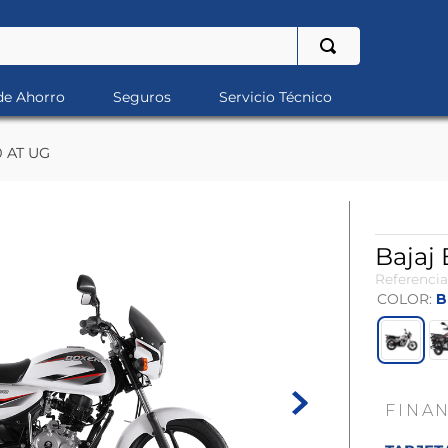
de Ahorro
Seguros
Servicio Técnico
0 AT UG
Bajaj
Referencia
COLOR
:
B