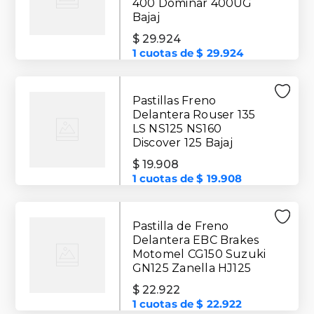
400 Dominar 400UG
Bajaj
$
29
.
924
1
cuotas de
$
29
.
924
Pastillas Freno
Delantera Rouser 135
LS NS125 NS160
Discover 125 Bajaj
$
19
.
908
1
cuotas de
$
19
.
908
Pastilla de Freno
Delantera EBC Brakes
Motomel CG150 Suzuki
GN125 Zanella HJ125
$
22
.
922
1
cuotas de
$
22
.
922