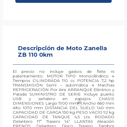
Descripción de Moto Zanella
Descripción de Moto Zanella ZB
ZB 110 0km
110
El precio no incluye gastos de flete ni
patentamiento. MOTOR TIPO Monocilíndrico 4
Tiempos CILINDRADA 110 cc POTENCIA 7,2 hp
TRANSMISIÓN Semi – automática 4 Marchas
REFRIGERACIÓN Por Aire ARRANQUE Eléctrico y
Patada SUMINISTRO DE SERIE Incluye puerto
USB y señalero en espejos. CHASIS
DIMENSIONES Largo 1900 mm Ancho 660 mm
Alto 1070 mm DISTANCIA DEL SUELO 140 mm
CAPACIDAD DE CARGA 150 kg PESO VACÍO 92 kg
CAPACIDAD DE TANQUE 4,5 Lts. RODADO
Delantero 17” Trasero 14” LLANTAS Aleación
FRENOS Delantero Disco Trasero Tambor