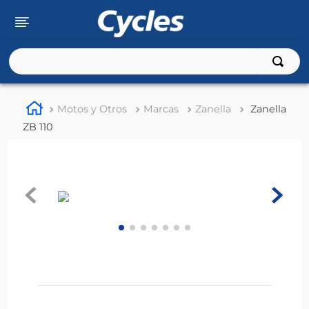
Buscar
TÉRMINOS MÁS BUSCADOS
Motos y Otros
Marcas
Zanella
Zanella
1
.
rouser
ZB 110
2
.
110
3
.
150
4
.
125
5
.
fz